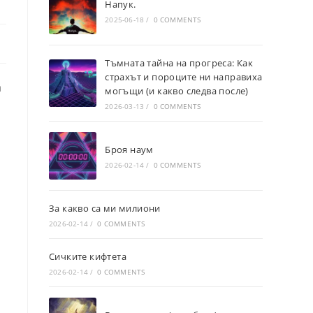
Напук.
2025-06-18
/
0 COMMENTS
Тъмната тайна на прогреса: Как
страхът и пороците ни направиха
а
могъщи (и какво следва после)
2026-03-13
/
0 COMMENTS
Броя наум
2026-02-14
/
0 COMMENTS
За какво са ми милиони
2026-02-14
/
0 COMMENTS
Сичките кифтета
2026-02-14
/
0 COMMENTS