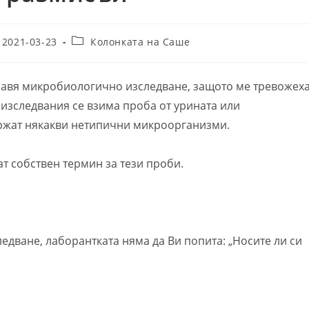
t
Post
2021-03-23
Колонката на Саше
lished:
category:
равя микробиологично изследване, защото ме тревожех
 изследвания се взима проба от урината или
ържат някакви нетипични микроорганизми.
ат собствен термин за тези проби.
ледване, лаборантката няма да Ви попита: „Носите ли си