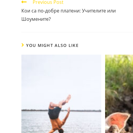
Read
Previous Post
more
Кои са по-добре платени: Учителите или
articles
Шоумените?
YOU MIGHT ALSO LIKE