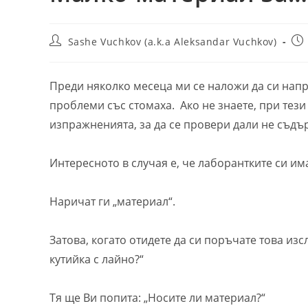
Post
Pos
Sashe Vuchkov (a.k.a Aleksandar Vuchkov)
author:
pub
Преди няколко месеца ми се наложи да си нап
проблеми със стомаха. Ако не знаете, при тези
изпражненията, за да се провери дали не съд
Интересното в случая е, че лаборантките си им
Наричат ги „материал“.
Затова, когато отидете да си поръчате това изс
кутийка с лайно?“
Тя ще Ви попита: „Носите ли материал?“