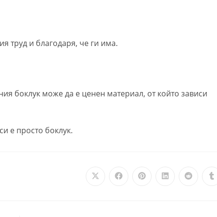
я труд и благодаря, че ги има.
ния боклук може да е ценен материал, от който зависи
си е просто боклук.
Opens
Opens
Opens
Opens
Opens
O
in
in
in
in
in
i
a
a
a
a
a
a
new
new
new
new
new
n
window
window
window
window
window
w