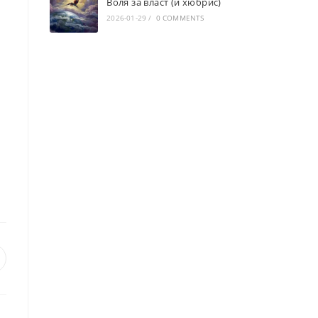
Воля за власт (и хюбрис)
2026-01-29
/
0 COMMENTS
pens
n
ew
indow