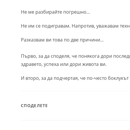
Не ме разбирайте погрешно…
Не им се подигравам. Напротив, уважавам техни
Разказвам ви това по две причини…
Първо, за да споделя, че понякога дори послед
здравето, успеха или дори живота ви.
И второ, за да подчертая, че по-често боклукът 
SHARE
СПОДЕЛЕТЕ
THIS
CONTENT