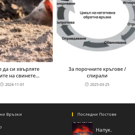
е да си хвърляте
За порочните кръгове /
ите на свинете…
спирали
2024-11-01
2025-03-25
ни Връзки
Последни Постове
о
Напук.