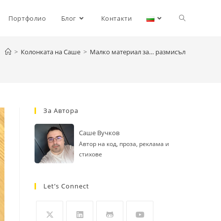
Toggle
Портфолио
Блог
Контакти
>
Колонката на Саше
>
Малко материал за… размисъл
website
search
За Автора
Саше Вучков
Автор на код, проза, реклама и
стихове
Let’s Connect