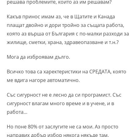
решава проблемите, които аз им решавам?
Какъв принос имам аз, че в Щатите и Канада
плащат двойно и дори тройно за същата работа,
която аз върша от България с по-малки разходи за
жилище, сметки, храна, здравеопазване и т.н.?
Мога да изброявам дълго.
Всичко това са харектеристики на СРЕДАТА, която
ме вдига нагоре автоматично.
Със сигурност не е лесно да си програмист. Със
сигурност влагам много време и в учене, и в
работа…
Но поне 80% от заслугите не са мои. Аз просто
направих добър избор някога някъде там.