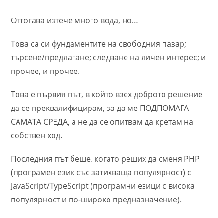
Оттогава изтече много вода, но…
Това са си фундаментите на свободния пазар;
търсене/предлагане; следване на личен интерес; и
прочее, и прочее.
Това е първия път, в който взех доброто решение
да се преквалифицирам, за да ме ПОДПОМАГА
САМАТА СРЕДА, а не да се опитвам да кретам на
собствен ход.
Последния път беше, когато реших да сменя PHP
(програмен език със затихваща популярност) с
JavaScript/TypeScript (програмни езици с висока
популярност и по-широко предназначение).