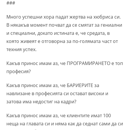
###
Много успешни хора падат жертва на хюбриса си.
В някакъв момент почват да се смятат за гениални
и специални, докато истината е, че средата, в
която живеят е отговорна за по-голямата част от
техния успех.
Какъв принос имам аз, че ПРОГРАМИРАНЕТО е топ
професия?
Какъв принос имам аз, че БАРИЕРИТЕ за
навлизане в професията си остават високи и
затова има недостиг на кадри?
Какъв принос имам аз, че клиентите имат 100
неща на главата си и няма как да седнат сами да си