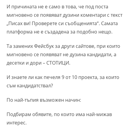
И причината не е само в това, че под поста
мигновено се появяват дузини коментари с текст
„Писах ви! Проверете си съобщенията“. Самата
платформа не е създадена за подобно нещо.
Та
замених Фейсбук за други сайтове, при които
мигновено се появяват не дузина кандидати, а
десетки и дори – СТОТИЦИ.
И знаете ли как печеля 9 от 10 проекта, за които
съм кандидатствал?
По най-тъпия възможен начин:
Подбирам обявите, по които има най-мижав
интерес.