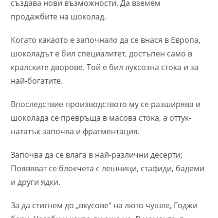
създава нови възможности. Да вземем
продажбите на шоколад.
Когато какаото е започнало да се внася в Европа,
шоколадът е бил специалитет, достъпен само в
кралските дворове. Той е бил луксозна стока и за
най-богатите.
Впоследствие производството му се разширява и
шоколада се превръща в масова стока, a оттук-
нататък започва и фрагментация.
Започва да се влага в най-различни десерти;
Появяват се блокчета с лешници, стафиди, бадеми
и други ядки.
За да стигнем до „вкусове“ на люто чушле, Годжи