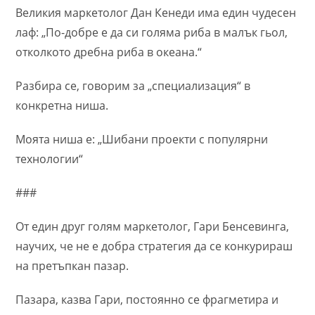
Великия маркетолог Дан Кенеди има един чудесен
лаф: „По-добре е да си голяма риба в малък гьол,
отколкото дребна риба в океана.“
Разбира се, говорим за „специализация“ в
конкретна ниша.
Моята ниша е: „Шибани проекти с популярни
технологии“
###
От един друг голям маркетолог, Гари Бенсевинга,
научих, че не е добра стратегия да се конкурираш
на претъпкан пазар.
Пазара, казва Гари, постоянно се фрагметира и