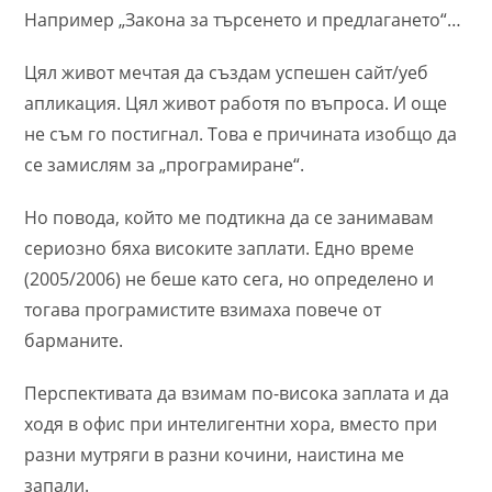
Например „Закона за търсенето и предлагането“…
Цял живот мечтая да създам успешен сайт/уеб
апликация. Цял живот работя по въпроса. И още
не съм го постигнал. Това е причината изобщо да
се замислям за „програмиране“.
Но повода, който ме подтикна да се занимавам
сериозно бяха високите заплати. Едно време
(2005/2006) не беше като сега, но определено и
тогава програмистите взимаха повече от
барманите.
Перспективата да взимам по-висока заплата и да
ходя в офис при интелигентни хора, вместо при
разни мутряги в разни кочини, наистина ме
запали.