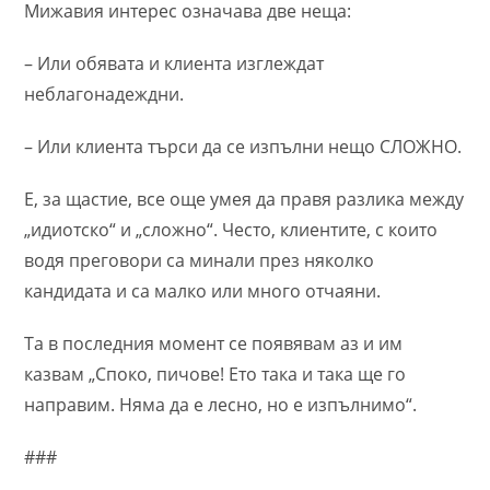
Мижавия интерес означава две неща:
– Или обявата и клиента изглеждат
неблагонадеждни.
– Или клиента търси да се изпълни нещо СЛОЖНО.
Е, за щастие, все още умея да правя разлика между
„идиотско“ и „сложно“. Често, клиентите, с които
водя преговори са минали през няколко
кандидата и са малко или много отчаяни.
Та в последния момент се появявам аз и им
казвам „Споко, пичове! Ето така и така ще го
направим. Няма да е лесно, но е изпълнимо“.
###