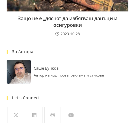
Защо не е „дясно“ да избягваш данъци и
осигуровки
2023-10-28
За Автора
Саше Вучков
Автор на код, проза, реклама и стихове
Let’s Connect
Opens
Opens
Opens
Opens
in
in
in
in