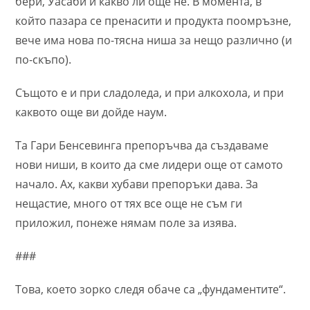
бери, Уасаби и какво ли още не. В момента, в
който пазара се пренасити и продукта поомръзне,
вече има нова по-тясна ниша за нещо различно (и
по-скъпо).
Същото е и при сладоледа, и при алкохола, и при
каквото още ви дойде наум.
Та Гари Бенсевинга препоръчва да създаваме
нови ниши, в които да сме лидери още от самото
начало. Ах, какви хубави препоръки дава. За
нещастие, много от тях все още не съм ги
приложил, понеже нямам поле за изява.
###
Това, което зорко следя обаче са „фундаментите“.