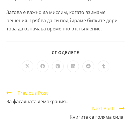
Затова е важно да мислим, когато взимаме
решения. Трябва да си подбираме битките дори
това да означава временно отстъпление.
SHARE
СПОДЕЛЕТЕ
THIS
CONTENT
Opens
Opens
Opens
Opens
Opens
Opens
in
in
in
in
in
in
a
a
a
a
a
a
new
new
new
new
new
new
window
window
window
window
window
window
Read
Previous Post
more
За фасадната демокрация…
articles
Next Post
Книгите са голяма сила!