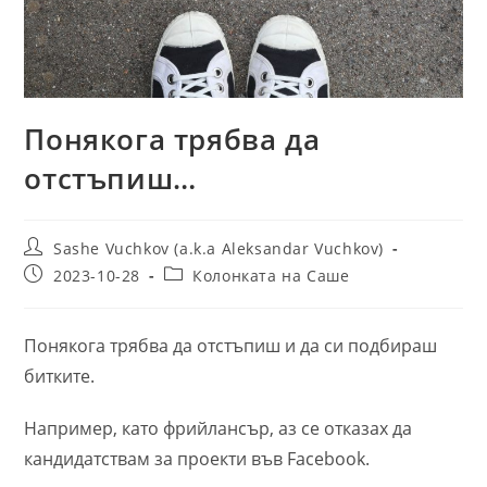
Понякога трябва да
отстъпиш…
Post
Sashe Vuchkov (a.k.a Aleksandar Vuchkov)
author:
Post
Post
2023-10-28
Колонката на Саше
published:
category:
Понякога трябва да отстъпиш и да си подбираш
битките.
Например, като фрийлансър, аз се отказах да
кандидатствам за проекти във Facebook.