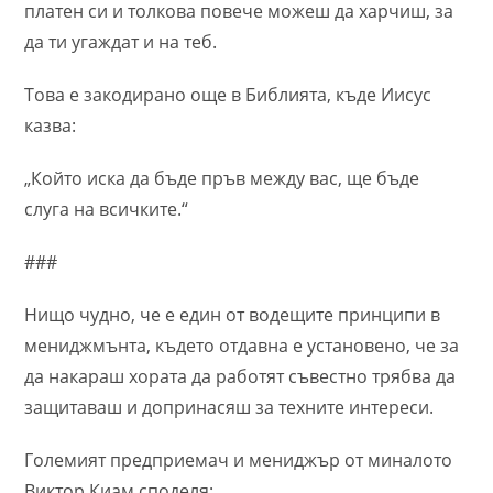
платен си и толкова повече можеш да харчиш, за
да ти угаждат и на теб.
Това е закодирано още в Библията, къде Иисус
казва:
„Който иска да бъде пръв между вас, ще бъде
слуга на всичките.“
###
Нищо чудно, че е един от водещите принципи в
мениджмънта, където отдавна е установено, че за
да накараш хората да работят съвестно трябва да
защитаваш и допринасяш за техните интереси.
Големият предприемач и мениджър от миналото
Виктор Киам споделя: