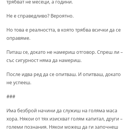
трябват не месеци, а години.
Не е справедливо? Вероятно.
Но това е реалността, в която трябва всички да се
оправяме.
Питаш се, докато не намериш отговор. Спреш ли –
със сигурност няма да намериш.
После идва ред да се опитваш. И опитваш, докато
не успееш.
###
Има безброй начини да служиш на голяма маса
хора. Някои от тях изискват голям капитал, други –
големи познания. Някои можеш да ги започнеш