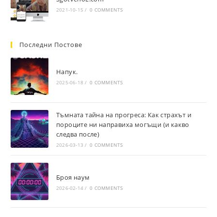
2021-10-15
/
0 COMMENTS
Последни Постове
Напук.
2025-06-18
/
0 COMMENTS
Тъмната тайна на прогреса: Как страхът и
пороците ни направиха могъщи (и какво
следва после)
2026-03-13
/
0 COMMENTS
Броя наум
2026-02-14
/
0 COMMENTS