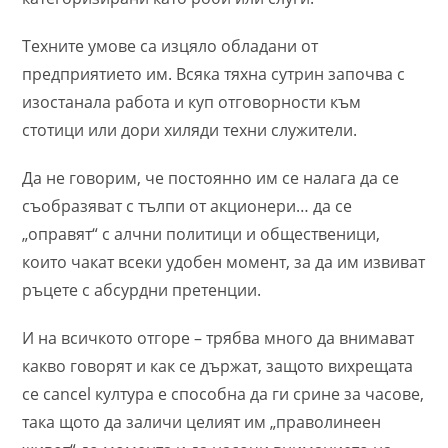
Техните умове са изцяло обладани от
предприятието им. Всяка тяхна сутрин започва с
изостанала работа и куп отговорности към
стотици или дори хиляди техни служители.
Да
не говорим, че постоянно им се налага да се
съобразяват с тълпи от акционери… да се
„оправят“ с алчни политици и общественици,
които чакат всеки удобен момент, за да им извиват
ръцете с абсурдни претенции.
И на всичкото отгоре – трябва много да внимават
какво говорят и как се държат, защото вихрещата
се cancel култура е способна да ги срине за часове,
така щото да заличи целият им „праволинеен