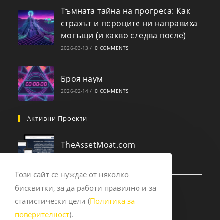
Тъмната тайна на прогреса: Как
страхът и пороците ни направиха
могъщи (и какво следва после)
2026-03-13
/
0 COMMENTS
Броя наум
2026-02-14
/
0 COMMENTS
Активни Проекти
TheAssetMoat.com
2025-09-14
/
0 COMMENTS
Този сайт се нуждае от няколко
бисквитки, за да работи правилно и за
Experts.pub
статистически цели (
Политика за
2023-12-10
/
0 COMMENTS
поверителност
).