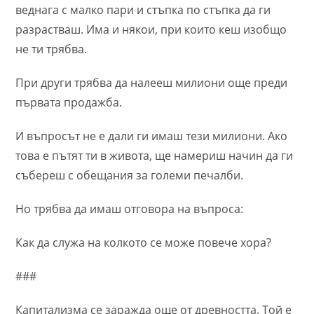
веднага с малко пари и стъпка по стъпка да ги
разрастваш. Има и някои, при които кеш изобщо
не ти трябва.
При други трябва да налееш милиони още преди
първата продажба.
И въпросът не е дали ги имаш тези милиони. Ако
това е пътят ти в живота, ще намериш начин да ги
събереш с обещания за големи печалби.
Но трябва да имаш отговора на въпроса:
Как да служа на колкото се може повече хора?
###
Капитализма се заражда още от древността. Той е