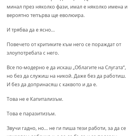
минал през няколко фази, имал е няколко имена и
вероятно тепърва ще еволюира.
И трябва да е ясно…
Повечето от критиките към него се пораждат от
злоупотребата с него.
Все по-модерно е да искаш „Облагите на Слугата“,
но без да служиш на никой. Даже без да работиш.
И без да допринасяш с каквото и да е.
Това не е Капитализъм.
Това е паразитизъм.
Звучи гадно, но… не ги пиша тези работи, за да се