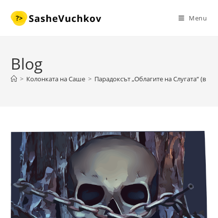
Skip
to
Menu
content
Blog
>
Колонката на Саше
>
Парадоксът „Облагите на Слугата“ (в к