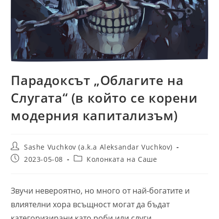
Парадоксът „Облагите на
Слугата“ (в който се корени
модерния капитализъм)
Post
Sashe Vuchkov (a.k.a Aleksandar Vuchkov)
author:
Post
Post
2023-05-08
Колонката на Саше
published:
category:
Звучи невероятно, но много от най-богатите и
влиятелни хора всъщност могат да бъдат
категоризирани като роби или слуги.