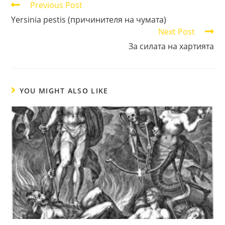
Read
Previous Post
more
Yersinia pestis (причинителя на чумата)
articles
Next Post
За силата на хартията
YOU MIGHT ALSO LIKE