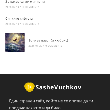
За какво са ми милиони
2026-02-14
/
0 COMMENTS
Сичките кифтета
2026-02-14
/
0 COMMENTS
Воля за власт (и хюбрис)
2026-01-29
/
0 COMMENTS
Един странен сайт, който не се опитва да ти
продаде каквото и да било