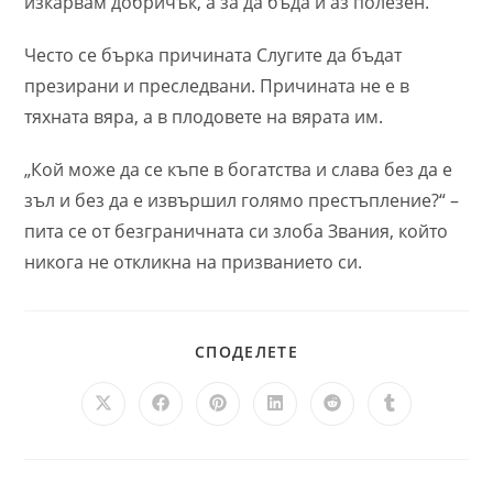
изкарвам добричък, а за да бъда и аз полезен.
Често се бърка причината Слугите да бъдат
презирани и преследвани. Причината не е в
тяхната вяра, а в плодовете на вярата им.
„Кой може да се къпе в богатства и слава без да е
зъл и без да е извършил голямо престъпление?“ –
пита се от безграничната си злоба Звания, който
никога не откликна на призванието си.
SHARE
СПОДЕЛЕТЕ
THIS
CONTENT
Opens
Opens
Opens
Opens
Opens
Opens
in
in
in
in
in
in
a
a
a
a
a
a
new
new
new
new
new
new
window
window
window
window
window
window