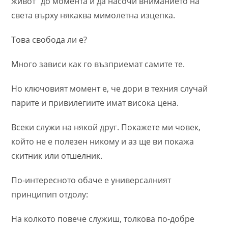
живот“ до моментa и да насочи вниманието на
света върху някаква мимолетна изцепка.
Това свобода ли е?
Много зависи как го възприемат самите те.
Но ключовият момент е, че дори в техния случай
парите и привилегиите имат висока цена.
Всеки служи на някой друг. Покажете ми човек,
който не е полезен никому и аз ще ви покажа
скитник или отшелник.
По-интересното обаче е универсалният
принципип отдолу:
На колкото повече служиш, толкова по-добре