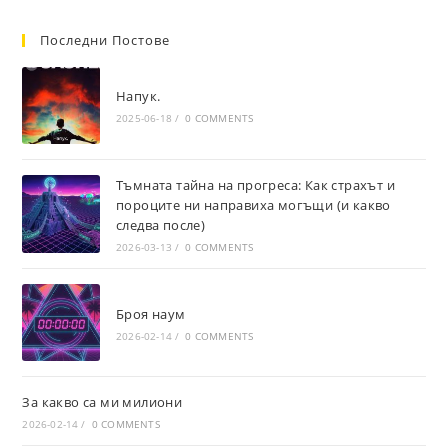
Последни Постове
Напук.
2025-06-18
/
0 COMMENTS
Тъмната тайна на прогреса: Как страхът и
пороците ни направиха могъщи (и какво
следва после)
2026-03-13
/
0 COMMENTS
Броя наум
2026-02-14
/
0 COMMENTS
За какво са ми милиони
2026-02-14
/
0 COMMENTS