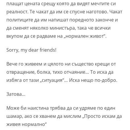
плащат цената срещу която да видят мечтите си
реалност. Те чакат да им се спусне наготово. Чакат
политиците да им напишат поредното законче и
да сменят няколко министъра, така че всички
вкупом да се радваме на „нормален живот“.
Sorry, my dear friends!
Вече го живеем и цялото ни същество крещи от
отвращение, болка, тихо отчаяние… То иска да
избяга от тази „ситуация“… Иска нещо по-добро.
Затова…
Може би наистина трябва да си удряме по един
шамар, ако се хванем да мислим „Просто искам да
живея нормално“