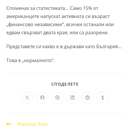
Споменах за статистиката… Само 15% от
американците напускат активната си възраст
„финансово независими“, всички останали или
едвам свързват двата края, или са разорени.
Представете си какво е в държави като България…
Това е „нормалното“.
SHARE
СПОДЕЛЕТЕ
THIS
CONTENT
Opens
Opens
Opens
Opens
Opens
Opens
in
in
in
in
in
in
a
a
a
a
a
a
new
new
new
new
new
new
window
window
window
window
window
window
Read
Previous Post
more