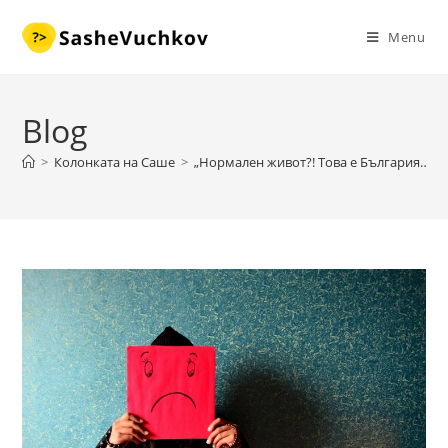
Skip
to
Menu
content
Blog
>
Колонката на Саше
>
„Нормален живот?! Това е България…“