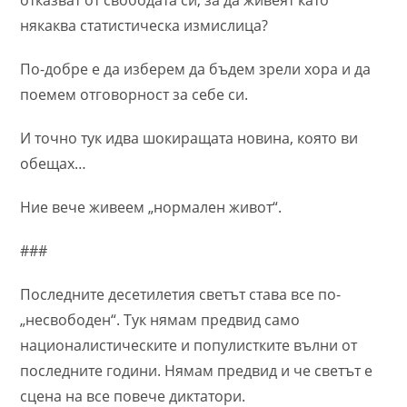
отказват от свободата си, за да живеят като
някаква статистическа измислица?
По-добре е да изберем да бъдем зрели хора и да
поемем отговорност за себе си.
И точно тук идва шокиращата новина, която ви
обещах…
Ние вече живеем „нормален живот“.
###
Последните десетилетия светът става все по-
„несвободен“. Тук нямам предвид само
националистическите и популистките вълни от
последните години. Нямам предвид и че светът е
сцена на все повече диктатори.