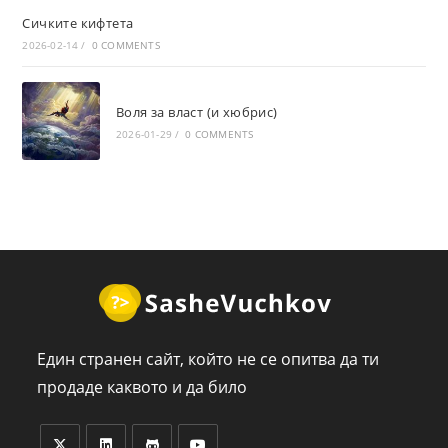
Сичките кифтета
2026-02-14
/
0 COMMENTS
Воля за власт (и хюбрис)
2026-01-29
/
0 COMMENTS
Един странен сайт, който не се опитва да ти
продаде каквото и да било