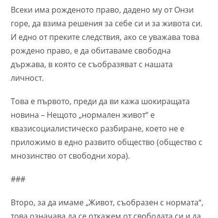
Всеки има рожденото право, дадено му от Онзи
горе, да взима решения за себе си и за живота си.
И едно от преките следствия, ако се уважава това
рождено право, е да обитаваме свободна
държава, в която се съобразяват с нашата
личност.
Това е първото, преди да ви кажа шокиращата
новина – Нещото „нормален живот“ е
квазисоциалистическо разбиране, което не е
приложимо в едно развито общество (общество с
мнозинство от свободни хора).
###
Второ, за да имаме „Живот, съобразен с нормата“,
това означава да се откажем от свободата си и да