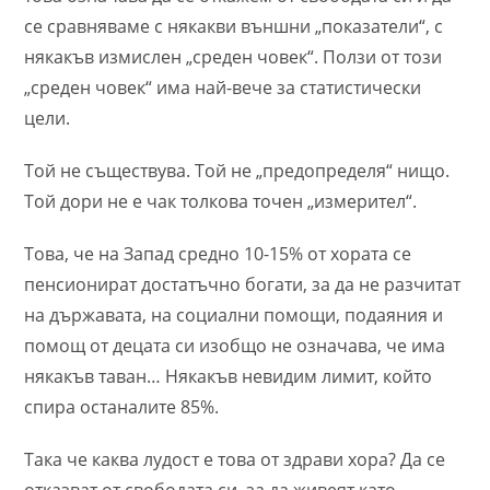
се сравняваме с някакви външни „показатели“, с
някакъв измислен „среден човек“. Ползи от този
„среден човек“ има най-вече за статистически
цели.
Той не съществува. Той не „предопределя“ нищо.
Той дори не е чак толкова точен „измерител“.
Това, че на Запад средно 10-15% от хората се
пенсионират достатъчно богати, за да не разчитат
на държавата, на социални помощи, подаяния и
помощ от децата си изобщо не означава, че има
някакъв таван… Някакъв невидим лимит, който
спира останалите 85%.
Така че каква лудост е това от здрави хора? Да се