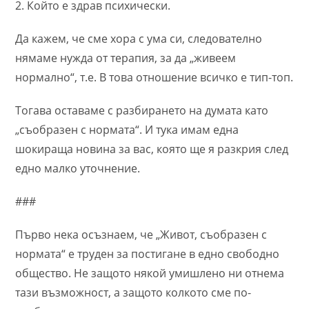
2. Който е здрав психически.
Да кажем, че сме хора с ума си, следователно
нямаме нужда от терапия, за да „живеем
нормално“, т.е. В това отношение всичко е тип-топ.
Тогава оставаме с разбирането на думата като
„съобразен с нормата“. И тука имам една
шокираща новина за вас, която ще я разкрия след
едно малко уточнение.
###
Първо нека осъзнаем, че „Живот, съобразен с
нормата“ е труден за постигане в едно свободно
общество. Не защото някой умишлено ни отнема
тази възможност, а защото колкото сме по-