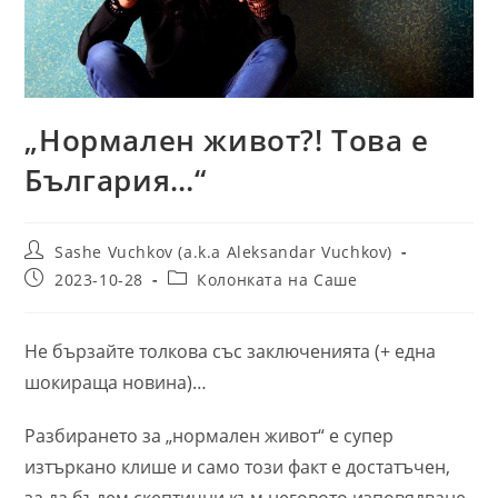
„Нормален живот?! Това е
България…“
Post
Sashe Vuchkov (a.k.a Aleksandar Vuchkov)
author:
Post
Post
2023-10-28
Колонката на Саше
published:
category:
Не бързайте толкова със заключенията (+ една
шокираща новина)…
Разбирането за „нормален живот“ е супер
изтъркано клише и само този факт е достатъчен,