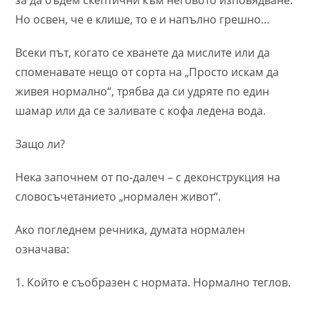
за да бъдем скептични към неговото изповядване.
Но освен, че е клише, то е и напълно грешно…
Всеки път, когато се хванете да мислите или да
споменавате нещо от сорта на „Просто искам да
живея нормално“, трябва да си удряте по един
шамар или да се заливате с кофа ледена вода.
Защо ли?
Нека започнем от по-далеч – с деконструкция на
словосъчетанието „нормален живот“.
Ако погледнем речника, думата нормален
означава:
1. Който е съобразен с нормата. Нормално теглов.