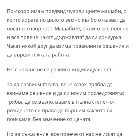
По-скоро имам предвид чудовищните мащаби, с
които хората по цялото земно кълбо отказват да
носят отговорност. Мащабите, с които все повече
и все повече чакат „държавата“ да ги дондурка.
Чакат някой друг да взима правилните решения и
да върши тежката работа.
Но с чакане не се развива индивидуалност….
За да развием такава, вече казах, трябва да
взимаме решения и да си носим последствията;
трябва да се възползваме в пълна степен от
рожденото си право да вършим каквото си
поискаме. Без значение от цената.
Но за съжаление, все повече от нас не искат да