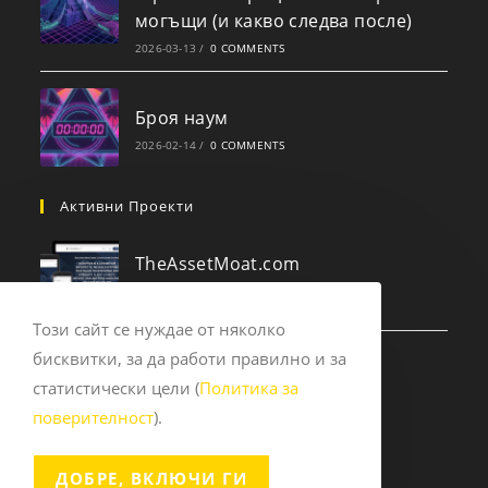
могъщи (и какво следва после)
2026-03-13
/
0 COMMENTS
Броя наум
2026-02-14
/
0 COMMENTS
Активни Проекти
TheAssetMoat.com
2025-09-14
/
0 COMMENTS
Този сайт се нуждае от няколко
бисквитки, за да работи правилно и за
Experts.pub
статистически цели (
Политика за
2023-12-10
/
0 COMMENTS
поверителност
).
ДОБРЕ, ВКЛЮЧИ ГИ