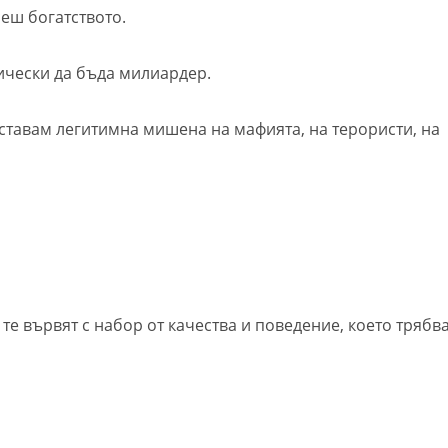
сеш богатството.
ически да бъда милиардер.
 ставам легитимна мишена на мафията, на терористи, на
е вървят с набор от качества и поведение, което трябв