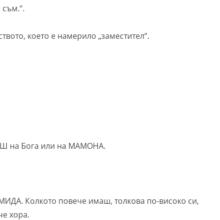
съм.“.
ството, което е намерило „заместител“.
ИШ на Бога или на МАМОНА.
МИДА. Колкото повече имаш, толкова по-високо си,
че хора.