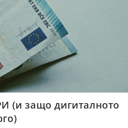
РИ (и защо дигиталното
го)