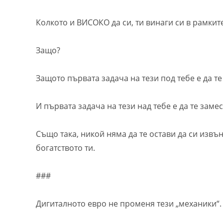
Колкото и ВИСОКО да си, ти винаги си в рамки
Защо?
Защото първата задача на тези под тебе е да те
И първата задача на тези над тебе е да те заме
Също така, никой няма да те остави да си извъ
богатството ти.
###
Дигиталното евро не променя тези „механики“.