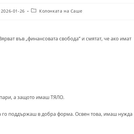
t
Post
2026-01-26
Колонката на Саше
lished:
category:
ярват във „финансовата свобода“ и смятат, че ако имат
 пари, а защото имаш ТЯЛО.
 да го поддържаш в добра форма. Освен това, имаш нужда