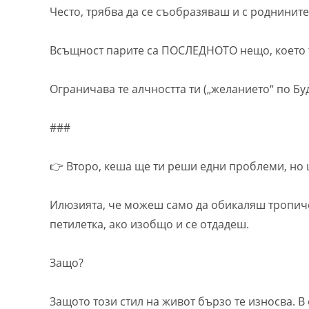
Често, трябва да се съобразяваш и с роднините,
Всъщност парите са ПОСЛЕДНОТО нещо, което 
Ограничава те алчността ти („желанието“ по Буда
###
👉 Второ, кеша ще ти реши едни проблеми, но щ
Илюзията, че можеш само да обикаляш тропиче
петилетка, ако изобщо и се отдадеш.
Защо?
Защото този стил на живот бързо те износва. 