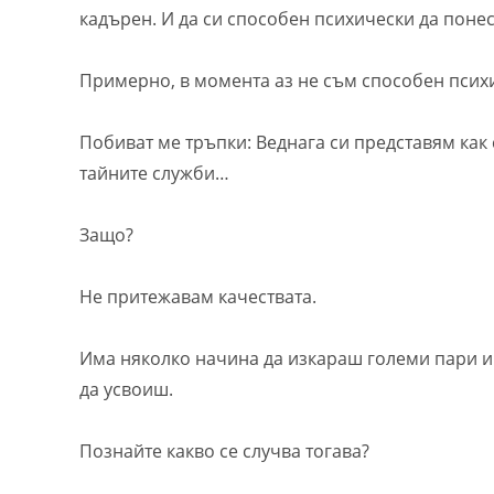
кадърен. И да си способен психически да поне
Примерно, в момента аз не съм способен псих
Побиват ме тръпки: Веднага си представям как
тайните служби…
Защо?
Не притежавам качествата.
Има няколко начина да изкараш големи пари и т
да усвоиш.
Познайте какво се случва тогава?