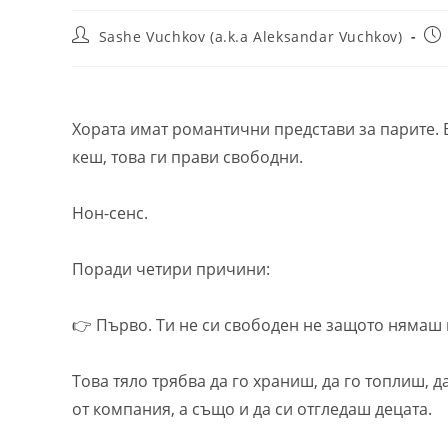
Post
Pos
Sashe Vuchkov (a.k.a Aleksandar Vuchkov)
author:
pub
Хората имат романтични представи за парите. В
кеш, това ги прави свободни.
Нон-сенс.
Поради четири причини:
👉 Първо. Ти не си свободен не защото нямаш
Това тяло трябва да го храниш, да го топлиш,
от компания, а също и да си отгледаш децата.