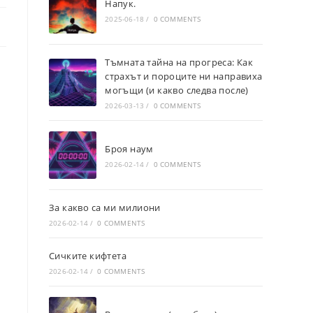
Напук.
2025-06-18
/
0 COMMENTS
Тъмната тайна на прогреса: Как
страхът и пороците ни направиха
могъщи (и какво следва после)
2026-03-13
/
0 COMMENTS
Броя наум
2026-02-14
/
0 COMMENTS
За какво са ми милиони
2026-02-14
/
0 COMMENTS
Сичките кифтета
2026-02-14
/
0 COMMENTS