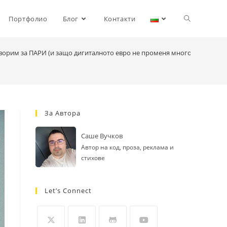
Toggle
Портфолио
Блог
Контакти
ворим за ПАРИ (и защо дигиталното евро не променя много)
website
search
За Автора
Саше Вучков
Автор на код, проза, реклама и
стихове
Let’s Connect