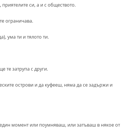
 приятелите си, а и с обществото.
те ограничава.
), ума ти и тялото ти.
е те затрупа с други.
ските острови и да куфееш, няма да се задържи и
В един момент или поумняваш, или затъваш в някое от