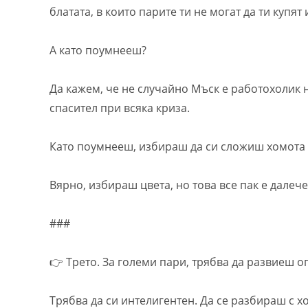
блатата, в които парите ти не могат да ти купят
А като поумнееш?
Да кажем, че не случайно Мъск е работохолик н
спасител при всяка криза.
Като поумнееш, избираш да си сложиш хомота 
Вярно, избираш цвета, но това все пак е далече
###
👉 Трето. За големи пари, трябва да развиеш о
Трябва да си интелигентен. Да се разбираш с х