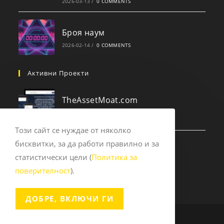
2026-03-13
/
0 COMMENTS
Броя наум
2026-02-14
/
0 COMMENTS
Активни Проекти
TheAssetMoat.com
2025-09-14
/
0 COMMENTS
Този сайт се нуждае от няколко
бисквитки, за да работи правилно и за
Experts.pub
статистически цели (
Политика за
2023-12-10
/
0 COMMENTS
поверителност
).
ДОБРЕ, ВКЛЮЧИ ГИ
Copyright 2026 - Sashe Vuchkov