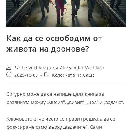
Как да се освободим от
живота на дронове?
Post
Sashe Vuchkov (a.k.a Aleksandar Vuchkov)
author:
Post
Post
2025-10-05
Колонката на Саше
published:
category:
Сигурно може да се напише цяла книга за
разликата между „мисия“, „визия“, „цел“ и „задача“.
Ключовото е, че често се прави грешката да се
фокусираме само върху „задачите“. Сами