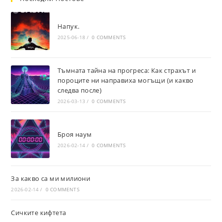
Напук.
2025-06-18
/
0 COMMENTS
Тъмната тайна на прогреса: Как страхът и
пороците ни направиха могъщи (и какво
следва после)
2026-03-13
/
0 COMMENTS
Броя наум
2026-02-14
/
0 COMMENTS
За какво са ми милиони
2026-02-14
/
0 COMMENTS
Сичките кифтета