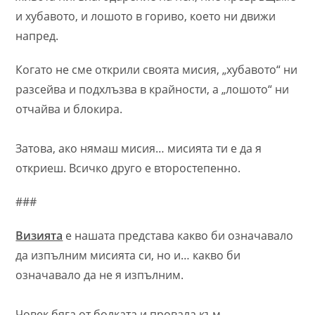
и хубавото, и лошото в гориво, което ни движи
напред.
Когато не сме открили своята мисия, „хубавото“ ни
разсейва и подхлъзва в крайности, а „лошото“ ни
отчайва и блокира.
Затова, ако нямаш мисия… мисията ти е да я
откриеш. Всичко друго е второстепенно.
###
Визията
е нашата представа какво би означавало
да изпълним мисията си, но и… какво би
означавало да не я изпълним.
Човек бяга от болката и провала към