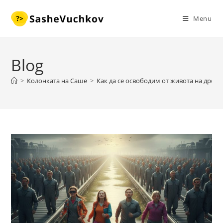
Skip
to
Menu
content
Blog
>
Колонката на Саше
>
Как да се освободим от живота на дрон