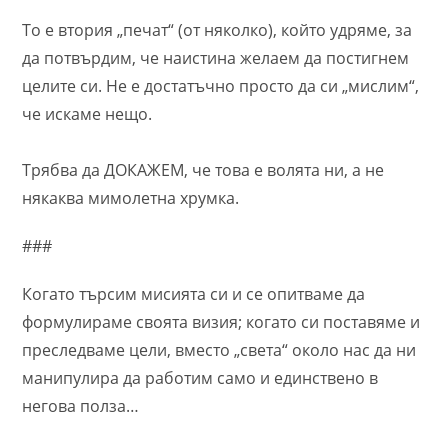
То е втория „печат“ (от няколко), който удряме, за
да потвърдим, че наистина желаем да постигнем
целите си. Не е достатъчно просто да си „мислим“,
че искаме нещо.
Трябва да ДОКАЖЕМ, че това е волята ни, а не
някаква мимолетна хрумка.
###
Когато търсим мисията си и се опитваме да
формулираме своята визия; когато си поставяме и
преследваме цели, вместо „света“ около нас да ни
манипулира да работим само и единствено в
негова полза…