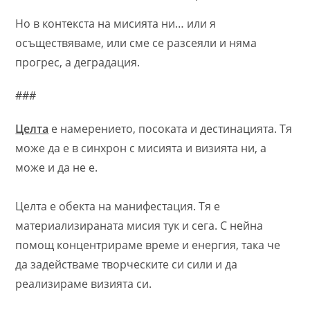
Но в контекста на мисията ни… или я
осъществяваме, или сме се разсеяли и няма
прогрес, а деградация.
###
Целта
e намерението, посоката и дестинацията. Тя
може да е в синхрон с мисията и визията ни, а
може и да не е.
Целта е обекта на манифестация. Тя е
материализираната мисия тук и сега. С нейна
помощ концентрираме време и енергия, така че
да задействаме творческите си сили и да
реализираме визията си.