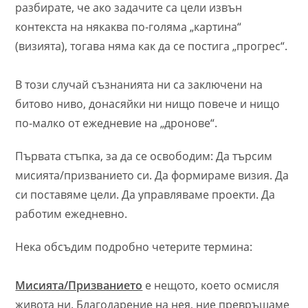
разбирате, че ако задачите са цели извън
контекста на някаква по-голяма „картина“
(визията), тогава няма как да се постига „прогрес“.
В този случай съзнанията ни са заключени на
битово ниво, донасяйки ни нищо повече и нищо
по-малко от ежедневие на „дронове“.
Първата стъпка, за да се освободим: Да търсим
мисията/призванието си. Да формираме визия. Да
си поставяме цели. Да управляваме проекти. Да
работим ежедневно.
Нека обсъдим подробно четерите термина:
Мисията/Призванието
е нещото, което осмисля
живота ни. Благодарение на нея, ние превръщаме