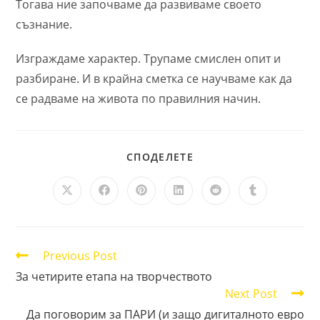
Тогава ние започваме да развиваме своето
съзнание.
Изграждаме характер. Трупаме смислен опит и
разбиране. И в крайна сметка се научваме как да
се радваме на живота по правилния начин.
SHARE
СПОДЕЛЕТЕ
THIS
CONTENT
Opens
Opens
Opens
Opens
Opens
Opens
in
in
in
in
in
in
a
a
a
a
a
a
new
new
new
new
new
new
window
window
window
window
window
window
Read
Previous Post
more
За четирите етапа на творчеството
articles
Next Post
Да поговорим за ПАРИ (и защо дигиталното евро