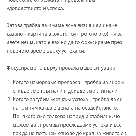
удоволствието и успеха.
Затова трябва да имаме ясна визия или иначе
казано – картина в „окото“ си (третото око) – и за
двете неща, като е важно да го фокусираме през
повечето време върху успеха си.
Фокусираме го върху провала в две ситуации:
Когато измерваме прогреса – трябва да знаем
откъде сме тръгнали и докъде сме стигнали.
Когато загубим усет към успеха – трябва да си
напомним каква е цената на бездействието.
Понякога сме толкова напред и стабилни, че
можем да спрем да преследваме успеха и все
пак да не потънем отново до края на живота си.