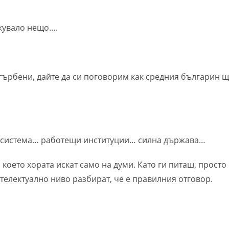
екувало нещо….
агърбени, дайте да си поговорим как средния българин 
 система… работещи институции… силна държава…
ето хората искат само на думи. Като ги питаш, просто
нтелектуално ниво разбират, че е правилния отговор.