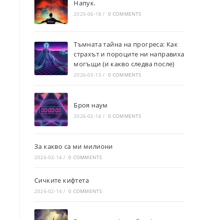
Напук.
2025-06-18
/
0 COMMENTS
Тъмната тайна на прогреса: Как
страхът и пороците ни направиха
могъщи (и какво следва после)
2026-03-13
/
0 COMMENTS
Броя наум
2026-02-14
/
0 COMMENTS
За какво са ми милиони
2026-02-14
/
0 COMMENTS
Сичките кифтета
2026-02-14
/
0 COMMENTS