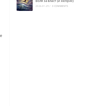
Воля за власт (и хюбрис)
2026-01-29
/
0 COMMENTS
ще