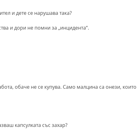
тел и дете се нарушава така?
ства и дори не помни за „инцидента“.
бота, обаче не се купува. Само малцина са онези, които
азваш капсулката със захар?