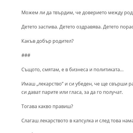
Можем ли да твърдим, че доверието между роди
Детето заспива. Детето оздравява. Детето пора
Какъв добър родител?
###
Същото, смятам, е в бизнеса и политиката…
Имаш „лекарство“ и си убеден, че ще свърши ра
си дават парите или гласа, за да го получат.
Тогава какво правиш?
Слагаш лекарството в капсулка и след това нам