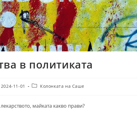
тва в политиката
t
Post
2024-11-01
Колонката на Саше
lished:
category:
 лекарството, майката какво прави?