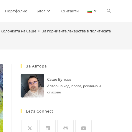
Toggle
Портфолио
Блог
Контакти
Колонката на Саше
>
За горчивите лекарства в политиката
website
search
За Автора
Саше Вучков
Автор на код, проза, реклама и
стихове
Let’s Connect