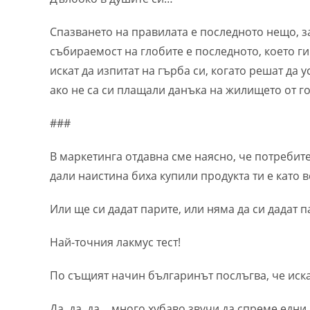
Спазването на правилата е последното нещо, з
събираемост на глобите е последното, което ги
искат да изпитат на гърба си, когато решат да 
ако не са си плащали данъка на жилището от 
###
В маркетинга отдавна сме наясно, че потребит
дали наистина биха купили продукта ти е като 
Или ще си дадат парите, или няма да си дадат п
Най-точния лакмус тест!
По същият начин българинът послъгва, че ис
Да, да, да… много хубаво звучи да спреме едни