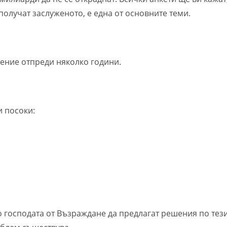
получат заслуженото, е една от основните теми.
ение отпреди няколко години.
и посоки:
о господата от Възрaждaнe да предлагат решения по тез