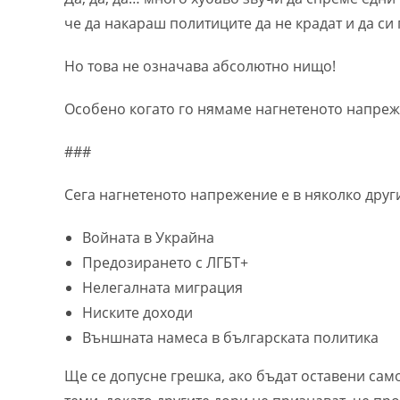
че да накараш политиците да не крадат и да си 
Но това не означава абсолютно нищо!
Особено когато го нямаме нагнетеното напреж
###
Сега нагнетеното напрежение е в няколко друг
Войната в Украйна
Предозирането с ЛГБТ+
Нелегалната миграция
Ниските доходи
Външната намеса в българската политика
Ще се допусне грешка, ако бъдат оставени сам