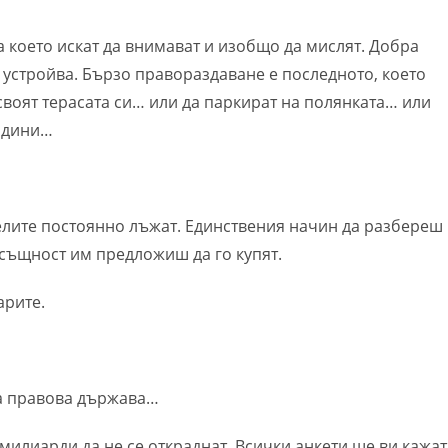
а което искат да внимават и изобщо да мислят. Добра
 устройва. Бързо правораздаване е последното, което
усвоят терасата си… или да паркират на полянката… или
години…
елите постоянно лъжат. Единствения начин да разбереш
всъщност им предложиш да го купят.
арите.
ка правова държава…
 милиарди да не се откраднат. Всички анкети ще ви кажат