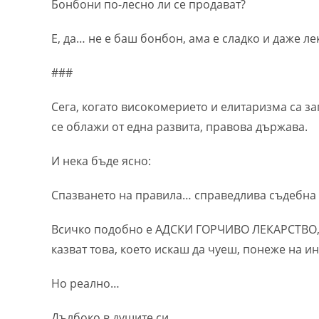
Бонбони по-лесно ли се продават?
Е, да… не е баш бонбон, ама е сладко и даже л
###
Сега, когато високомерието и елитаризма са з
се облажи от една развита, правова държава.
И нека бъде ясно:
Спазването на правила… справедлива съдебна
Всичко подобно е АДСКИ ГОРЧИВО ЛЕКАРСТВО, ко
казват това, което искаш да чуеш, понеже на и
Но реално…
Дълбоко в душите си…