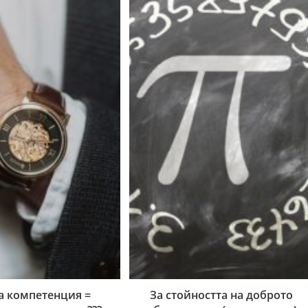
а компетенция =
За стойността на доброто