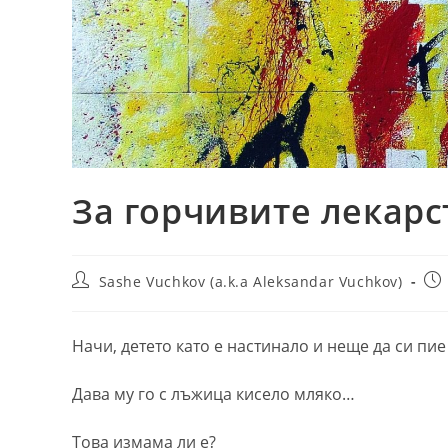
За горчивите лекарс
Post
Pos
Sashe Vuchkov (a.k.a Aleksandar Vuchkov)
author:
pub
Начи, детето като е настинало и неще да си пие
Дава му го с лъжица кисело мляко…
Това
измама ли е?