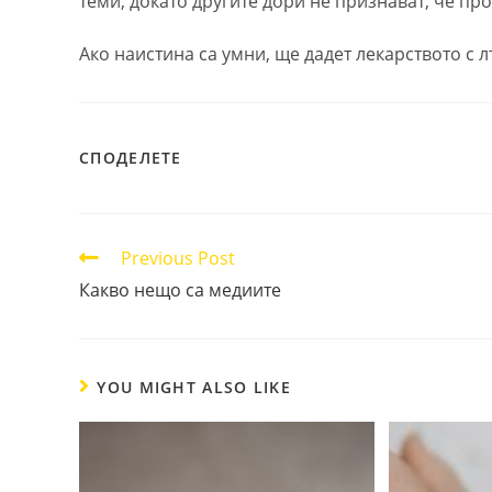
теми, докато другите дори не признават, че пр
Ако наистина са умни, ще дадет лекарството с
SHARE
СПОДЕЛЕТЕ
THIS
CONTENT
Read
Previous Post
more
Какво нещо са медиите
articles
YOU MIGHT ALSO LIKE