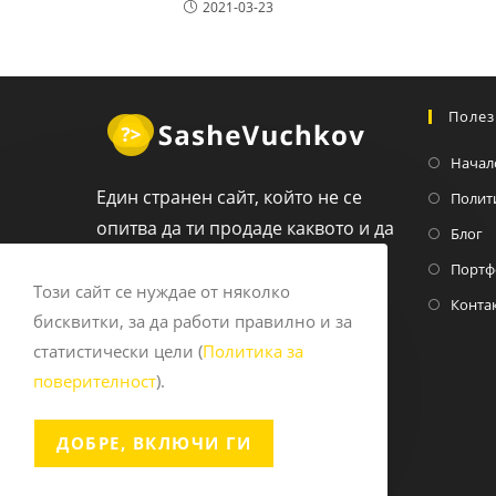
2021-03-23
Полез
Начал
Един странен сайт, който не се
Полит
опитва да ти продаде каквото и да
Блог
било
Портф
Този сайт се нуждае от няколко
Конта
бисквитки, за да работи правилно и за
статистически цели (
Политика за
поверителност
).
ДОБРЕ, ВКЛЮЧИ ГИ