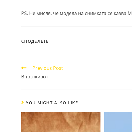
PS. Не мисля, че модела на снимката се казва 
SHARE
СПОДЕЛЕТЕ
THIS
CONTENT
Read
Previous Post
more
В тоз живот
articles
YOU MIGHT ALSO LIKE