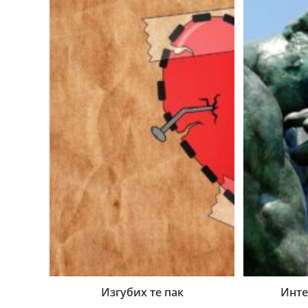
Изгубих те пак
Инте