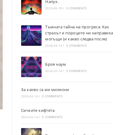
Напук.
2025-06-18
/
0 COMMENTS
Тъмната тайна на прогреса: Как
страхът и пороците ни направиха
могъщи (и какво следва после)
2026-03-13
/
0 COMMENTS
Броя наум
2026-02-14
/
0 COMMENTS
За какво са ми милиони
2026-02-14
/
0 COMMENTS
Сичките кифтета
2026-02-14
/
0 COMMENTS