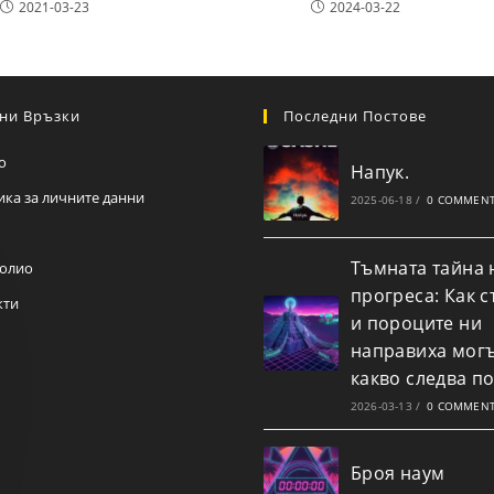
2021-03-23
2024-03-22
ни Връзки
Последни Постове
о
Напук.
ика за личните данни
2025-06-18
/
0 COMMEN
Тъмната тайна 
олио
прогреса: Как с
кти
и пороците ни
направиха мог
какво следва по
2026-03-13
/
0 COMMEN
Броя наум