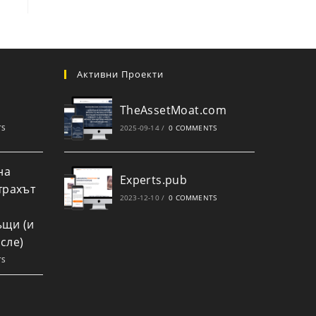
Активни Проекти
TheAssetMoat.com
TS
2025-09-14
/
0 COMMENTS
на
Experts.pub
трахът
2023-12-10
/
0 COMMENTS
ъщи (и
сле)
TS