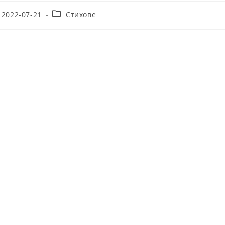
t
Post
2022-07-21
Стихове
lished:
category: