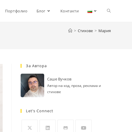
Toggle
Портфолио
Блог
Контакти
>
Стихове
>
Мария
website
search
За Автора
Саше Вучков
Автор на код, проза, реклама и
стихове
Let’s Connect