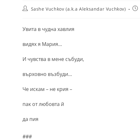
Post
Pos
Sashe Vuchkov (a.k.a Aleksandar Vuchkov)
author:
pub
Увита в чудна хавлия
видях я Мария…
И чувства в мене събуди,
върховно възбуди…
Че искам – не крия –
пак от любовта й
да пия
###