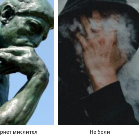
рнет мислител
Не боли