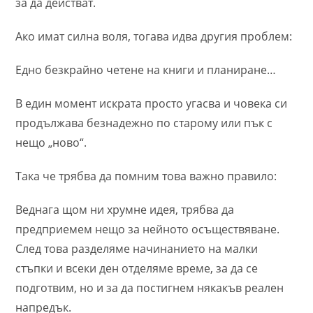
за да действат.
Ако имат силна воля, тогава идва другия проблем:
Едно
безкрайно четене на книги и планиране…
В един момент искрата просто угасва и човека си
продължава безнадежно по старому или пък с
нещо „ново“.
Така че трябва да помним това важно правило:
Веднага щом ни хрумне идея, трябва да
предприемем нещо за нейното осъществяване.
След това разделяме начинанието на малки
стъпки и всеки ден отделяме време, за да се
подготвим, но и за да постигнем някакъв реален
напредък.