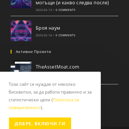
могъщи (и какво следва после)
2026-03-13
/
0 COMMENTS
Броя наум
2026-02-14
/
0 COMMENTS
Активни Проекти
TheAssetMoat.com
2025-09-14
/
0 COMMENTS
Този сайт се нуждае от няколко
бисквитки, за да работи правилно и за
Experts.pub
статистически цели (
Политика за
2023-12-10
/
0 COMMENTS
поверителност
).
ДОБРЕ, ВКЛЮЧИ ГИ