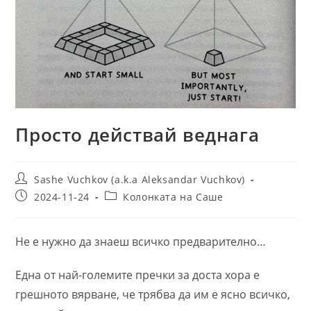
Просто действай веднага
Post
Sashe Vuchkov (a.k.a Aleksandar Vuchkov)
author:
Post
Post
2024-11-24
Колонката на Саше
published:
category:
Не е нужно да знаеш всичко предварително…
Една от най-големите пречки за доста хора е
грешното вярване, че трябва да им е ясно всичко,