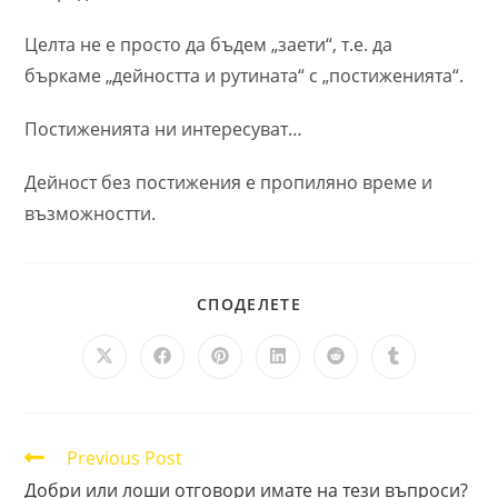
Целта не е просто да бъдем „заети“, т.е. да
бъркаме „дейността и рутината“ с „постиженията“.
Постиженията ни интересуват…
Дейност без постижения е пропиляно време и
възможностти.
SHARE
СПОДЕЛЕТЕ
THIS
CONTENT
Opens
Opens
Opens
Opens
Opens
Opens
in
in
in
in
in
in
a
a
a
a
a
a
new
new
new
new
new
new
window
window
window
window
window
window
Read
Previous Post
more
Добри или лоши отговори имате на тези въпроси?