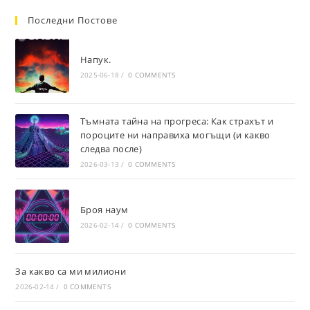
Последни Постове
Напук.
2025-06-18
/
0 COMMENTS
Тъмната тайна на прогреса: Как страхът и
пороците ни направиха могъщи (и какво
следва после)
2026-03-13
/
0 COMMENTS
Броя наум
2026-02-14
/
0 COMMENTS
За какво са ми милиони
2026-02-14
/
0 COMMENTS