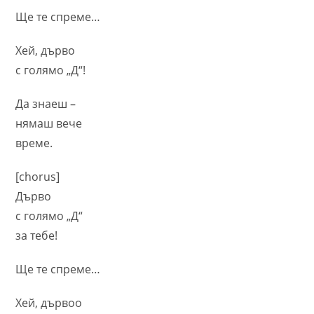
Ще те спреме…
Хей, дърво
с голямо „Д“!
Да знаеш –
нямаш вече
време.
[chorus]
Дърво
с голямо „Д“
за тебе!
Ще те спреме…
Хей, дървоо