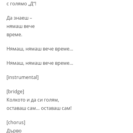
с голямо „Д“!
Да знаеш –
нямаш вече
време.
Нямаш, нямаш вече време…
Нямаш, нямаш вече време…
[instrumental]
[bridge]
Колкото и да си голям,
оставаш сам… оставаш сам!
[chorus]
Дърво