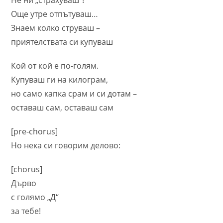
Още утре отпътуваш…
Знаем колко струваш –
приятелствата си купуваш
Кой от кой е по-голям.
Купуваш ги на килограм,
но само капка срам и си дотам –
оставаш сам, оставаш сам
[pre-chorus]
Но нека си говорим делово:
[chorus]
Дърво
с голямо „Д“
за тебе!