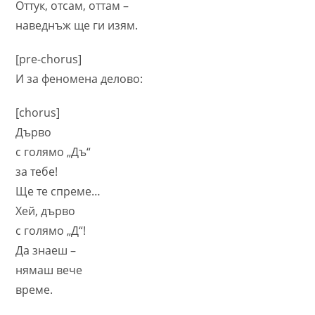
Оттук, отсам, оттам –
наведнъж ще ги изям.
[pre-chorus]
И за феномена делово:
[chorus]
Дърво
с голямо „Дъ“
за тебе!
Ще те спреме…
Хей, дърво
с голямо „Д“!
Да знаеш –
нямаш вече
време.