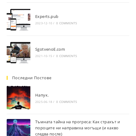
Experts.pub
2023-12-10
/
0 COMMENTS
SgotvenoE.com
2021-10-15
/
0 COMMENTS
Последни Постове
Напук.
2025-06-18
/
0 COMMENTS
Тъмната тайна на прогреса: Как страхът и
пороците ни направиха могъщи (и какво
следва после)