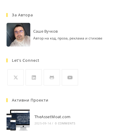
За Автора
Саше Вучков
Автор на код, проза, реклама и стихове
Let’s Connect
Opens
Opens
Opens
Opens
in
in
in
in
Активни Проекти
a
a
a
a
new
new
new
new
TheAssetMoat.com
tab
tab
tab
tab
2025-09-14
/
0 COMMENTS