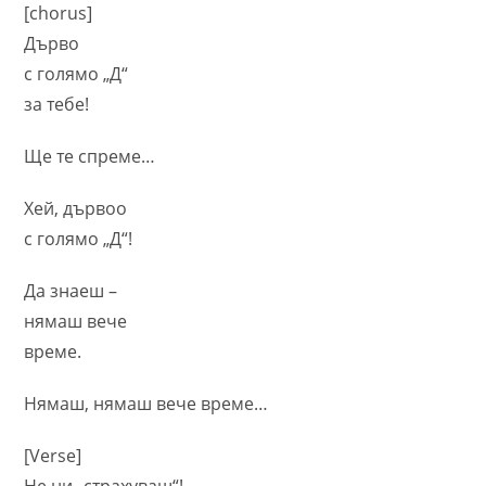
[chorus]
Дърво
с голямо „Д“
за тебе!
Ще те спреме…
Хей, дървоо
с голямо „Д“!
Да знаеш –
нямаш вече
време.
Нямаш, нямаш вече време…
[Verse]
Не ни „страхуваш“!