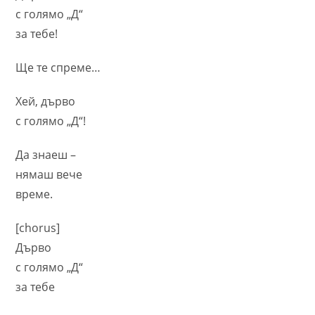
с голямо „Д“
за тебе!
Ще те спреме…
Хей, дърво
с голямо „Д“!
Да знаеш –
нямаш вече
време.
[chorus]
Дърво
с голямо „Д“
за тебе