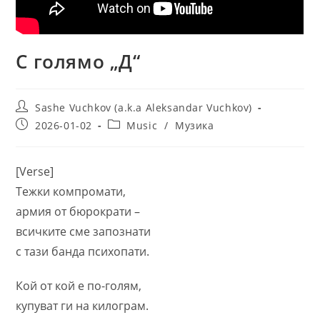
С голямо „Д“
Post
Sashe Vuchkov (a.k.a Aleksandar Vuchkov)
author:
Post
Post
2026-01-02
Music
/
Музика
published:
category:
[Verse]
Тежки компромати,
армия от бюрократи –
всичките сме запознати
с тази банда психопати.
Кой от кой е по-голям,
купуват ги на килограм.