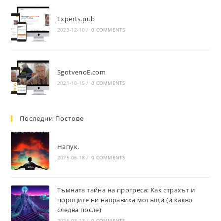
Experts.pub
2023-12-10
/
0 COMMENTS
SgotvenoE.com
2021-10-15
/
0 COMMENTS
Последни Постове
Напук.
2025-06-18
/
0 COMMENTS
Тъмната тайна на прогреса: Как страхът и
пороците ни направиха могъщи (и какво
следва после)
2026-03-13
/
0 COMMENTS