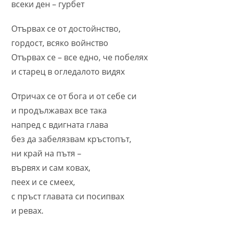
всеки ден – гурбет
Отървах се от достойнство,
гордост, всяко войнство
Отървах се – все едно, че побелях
и старец в огледалото видях
Отричах се от бога и от себе си
и продължавах все така
напред с вдигната глава
без да забелязвам кръстопът,
ни край на пътя –
вървях и сам ковах,
пеех и се смеех,
с пръст главата си посипвах
и ревах.