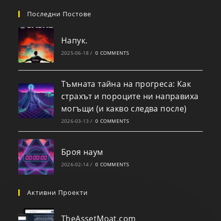
Последни Постове
Напук.
2025-06-18
/
0 COMMENTS
Тъмната тайна на прогреса: Как
страхът и пороците ни направиха
могъщи (и какво следва после)
2026-03-13
/
0 COMMENTS
Броя наум
2026-02-14
/
0 COMMENTS
Активни Проекти
TheAssetMoat.com