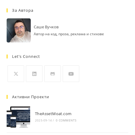
За Автора
Саше Вучков
Автор на код, проза, реклама и стихове
Let’s Connect
Opens
Opens
Opens
Opens
in
in
in
in
Активни Проекти
a
a
a
a
new
new
new
new
TheAssetMoat.com
tab
tab
tab
tab
2025-09-14
/
0 COMMENTS