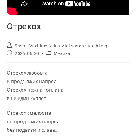
Отрекох
Post
Sashe Vuchkov (a.k.a Aleksandar Vuchkov)
author:
Post
Post
2025-06-20
Музика
published:
category:
Отрекох любовта
и продължих напред
Отрекох нежна топлина
в не един куплет
Отрекох смелостта,
но продължих напред
без подвизи и слава…