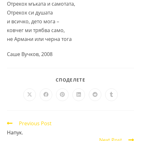
Отрекох мъката и самотата,
Отрекох си душата
и всичко, дето мога –
ковчег ми трябва само,
не Армани или черна тога
Саше Вучков, 2008
SHARE
СПОДЕЛЕТЕ
THIS
CONTENT
Opens
Opens
Opens
Opens
Opens
Opens
in
in
in
in
in
in
a
a
a
a
a
a
new
new
new
new
new
new
window
window
window
window
window
window
Read
Previous Post
more
Напук.
articles
Next Post