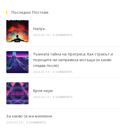
Последни Постове
Напук.
2025-06-18
/
0 COMMENTS
Тъмната тайна на прогреса: Как страхът и
пороците ни направиха могъщи (и какво
следва после)
2026-03-13
/
0 COMMENTS
Броя наум
2026-02-14
/
0 COMMENTS
За какво са ми милиони
2026-02-14
/
0 COMMENTS