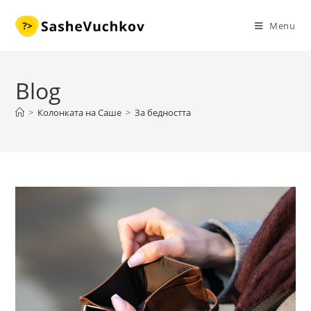
Skip
to
Menu
content
Blog
>
Колонката на Саше
>
За бедността