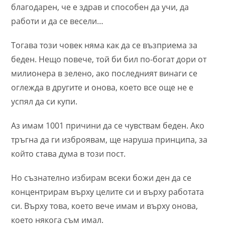
благодарен, че е здрав и способен да учи, да
работи и да се весели…
Тогава този човек няма как да се възприема за
беден. Нещо повече, той би бил по-богат дори от
милионера в зелено, ако последният винаги се
оглежда в другите и онова, което все още не е
успял да си купи.
Аз имам 1001 причини да се чувствам беден. Ако
тръгна да ги изброявам, ще наруша принципа, за
който става дума в този пост.
Но съзнателно избирам всеки божи ден да се
концентрирам върху целите си и върху работата
си. Върху това, което вече имам и върху онова,
което някога съм имал.