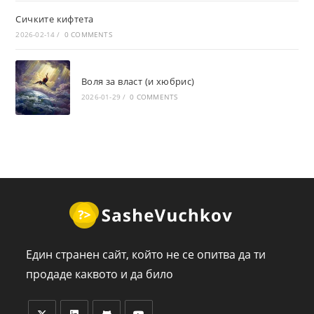
Сичките кифтета
2026-02-14
/
0 COMMENTS
Воля за власт (и хюбрис)
2026-01-29
/
0 COMMENTS
Един странен сайт, който не се опитва да ти
продаде каквото и да било