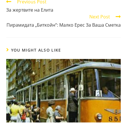
Read
Previous Post
more
За жертвите на Елита
articles
Next Post
Пирамидата „Биткойн“: Малко Ерес За Ваша Сметка
YOU MIGHT ALSO LIKE