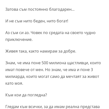
Затова съм постоянно благодарен…
И не съм нито беден, нито богат!
Аз съм си аз. Човек по средата на своето чудно
приключение.
Живея така, както намирам за добре.
Знам, че има поне 500 милиона щастливци, които
имат повече от мен. Но знам, че има и поне 3
милиарда, които могат само да мечтаят за живот
като моя.
Към кои да погледна?
Гледам към всички, за да имам реална представа