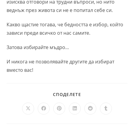
изисква отговори на трудни въпроси, но нито
веднъж през живота си не е попитал себе си.
Какво щастие тогава, че бедността е избор, който
зависи преди всичко от нас самите.
Затова избирайте мъдро…
И никога не позволявайте другите да избират
вместо вас!
SHARE
СПОДЕЛЕТЕ
THIS
CONTENT
Opens
Opens
Opens
Opens
Opens
Opens
in
in
in
in
in
in
a
a
a
a
a
a
new
new
new
new
new
new
window
window
window
window
window
window