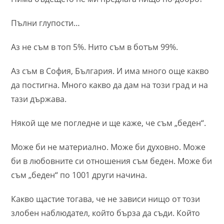
Пълни глупости…
Аз не съм в топ 5%. Нито съм в ботъм 99%.
Аз съм в София, България. И има много още какво
да постигна. Много какво да дам на този град и на
тази държава.
Някой ще ме погледне и ще каже, че съм „беден“.
Може би не материално. Може би духовно. Може
би в любовните си отношения съм беден. Може би
съм „беден“ по 1001 други начина.
Какво щастие тогава, че не зависи нищо от този
злобен наблюдател, който бърза да съди. Който