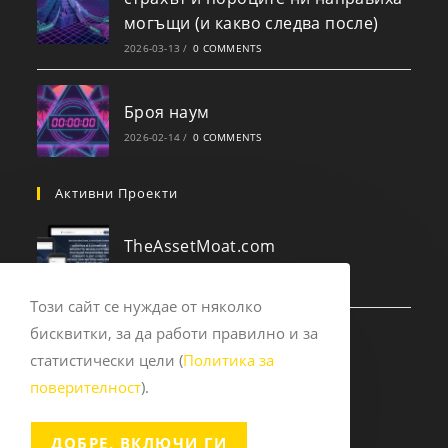
могъщи (и какво следва после)
2026-03-13
/
0 COMMENTS
Броя наум
2026-02-14
/
0 COMMENTS
Активни Проекти
TheAssetMoat.com
2025-09-14
/
0 COMMENTS
Този сайт се нуждае от няколко
бисквитки, за да работи правилно и за
Experts.pub
статистически цели (
Политика за
2023-12-10
/
0 COMMENTS
поверителност
).
ДОБРЕ, ВКЛЮЧИ ГИ