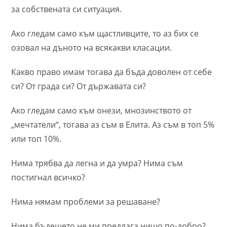
за собствената си ситуация.
Ако гледам само към щастливците, то аз бих се
озовал на дъното на всякакви класации.
Какво право имам тогава да бъда доволен от себе
си? От града си? От държавата си?
Ако гледам само към онези, мнозинството от
„мечтатели“, тогава аз съм в Елита. Аз съм в топ 5%
или топ 10%.
Нима трябва да легна и да умра? Нима съм
постигнал всичко?
Нима нямам проблеми за решаване?
Нима бъдещето не ми предлага нищо по-добро?