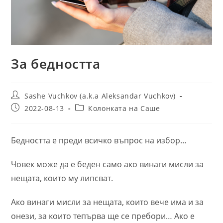
За бедността
Post
Sashe Vuchkov (a.k.a Aleksandar Vuchkov)
author:
Post
Post
2022-08-13
Колонката на Саше
published:
category:
Бедността е преди всичко въпрос на избор…
Човек може да е беден само ако винаги мисли за
нещата, които му липсват.
Ако винаги мисли за нещата, които вече има и за
онези, за които тепърва ще се пребори… Ако е