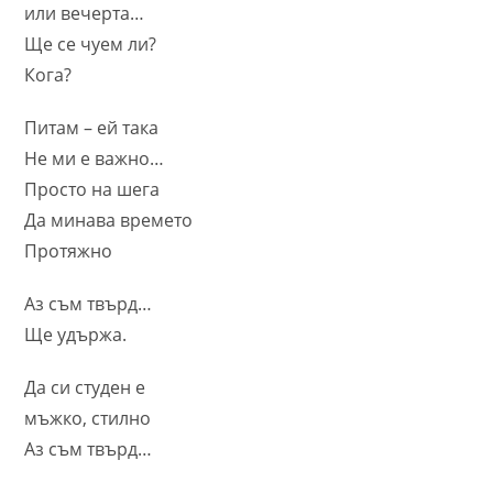
или вечерта…
Ще се чуем ли?
Кога?
Питам – ей така
Не ми е важно…
Просто на шега
Да минава времето
Протяжно
Аз съм твърд…
Ще удържа.
Да си студен е
мъжко, стилно
Аз съм твърд…