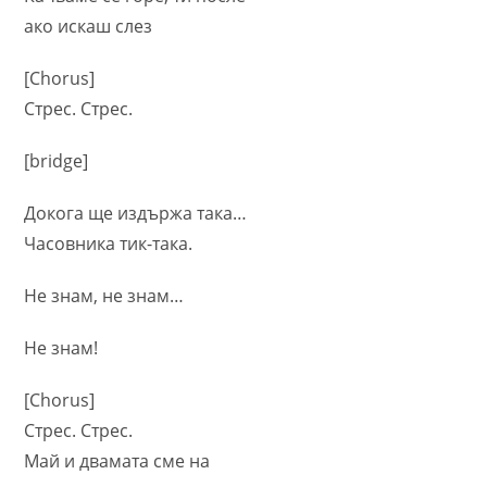
ако искаш слез
[Chorus]
Стрес. Стрес.
[bridge]
Докога ще издържа така…
Часовника тик-така.
Не знам, не знам…
Не знам!
[Chorus]
Стрес. Стрес.
Май и двамата сме на