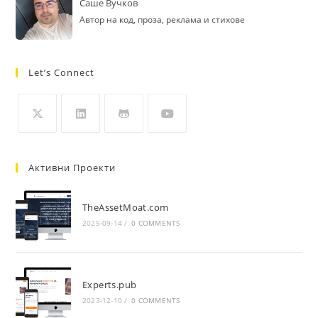
Саше Вучков
Автор на код, проза, реклама и стихове
Let’s Connect
Opens
Opens
Opens
Opens
in
in
in
in
Активни Проекти
a
a
a
a
new
new
new
new
TheAssetMoat.com
tab
tab
tab
tab
2025-09-14
/
0 COMMENTS
Experts.pub
2023-12-10
/
0 COMMENTS