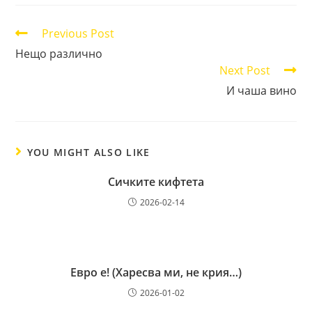
new
new
new
new
new
new
window
window
window
window
window
window
Read
Previous Post
more
Нещо различно
articles
Next Post
И чаша вино
YOU MIGHT ALSO LIKE
Сичките кифтета
2026-02-14
Евро е! (Харесва ми, не крия…)
2026-01-02