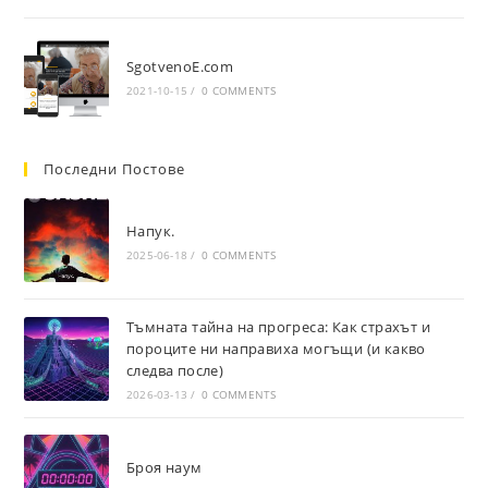
SgotvenoE.com
2021-10-15
/
0 COMMENTS
Последни Постове
Напук.
2025-06-18
/
0 COMMENTS
Тъмната тайна на прогреса: Как страхът и
пороците ни направиха могъщи (и какво
следва после)
2026-03-13
/
0 COMMENTS
Броя наум