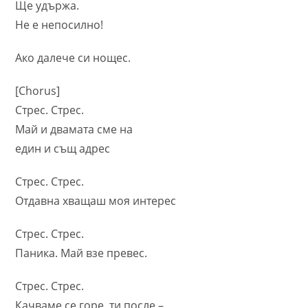
Ще удържа.
Не е непосилно!
Ако далече си нощес.
[Chorus]
Стрес. Стрес.
Май и двамата сме на
един и същ адрес
Стрес. Стрес.
Отдавна хващаш моя интерес
Стрес. Стрес.
Паника. Май взе превес.
Стрес. Стрес.
Качваме се горе, ти после –