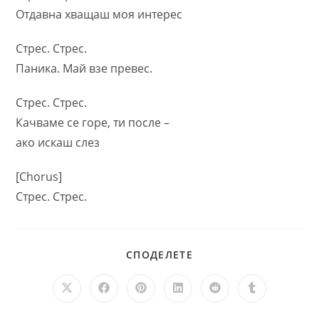
Отдавна хващаш моя интерес
Стрес. Стрес.
Паника. Май взе превес.
Стрес. Стрес.
Качваме се горе, ти после –
ако искаш слез
[Chorus]
Стрес. Стрес.
SHARE
СПОДЕЛЕТЕ
THIS
CONTENT
Opens
Opens
Opens
Opens
Opens
Opens
in
in
in
in
in
in
a
a
a
a
a
a