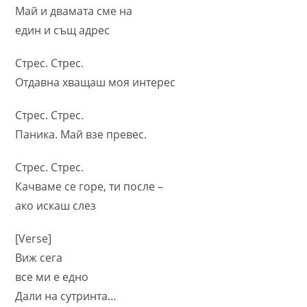
Май и двамата сме на
един и същ адрес
Стрес. Стрес.
Отдавна хващаш моя интерес
Стрес. Стрес.
Паника. Май взе превес.
Стрес. Стрес.
Качваме се горе, ти после –
ако искаш слез
[Verse]
Виж сега
все ми е едно
Дали на сутринта…