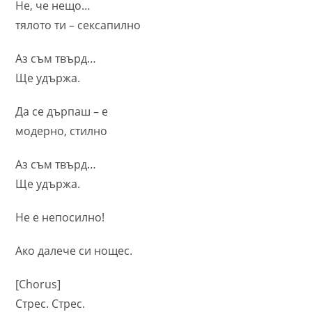
Не, че нещо…
тялото ти – сексапилно
Аз съм твърд…
Ще удържа.
Да се дърпаш – е
модерно, стилно
Аз съм твърд…
Ще удържа.
Не е непосилно!
Ако далече си нощес.
[Chorus]
Стрес. Стрес.