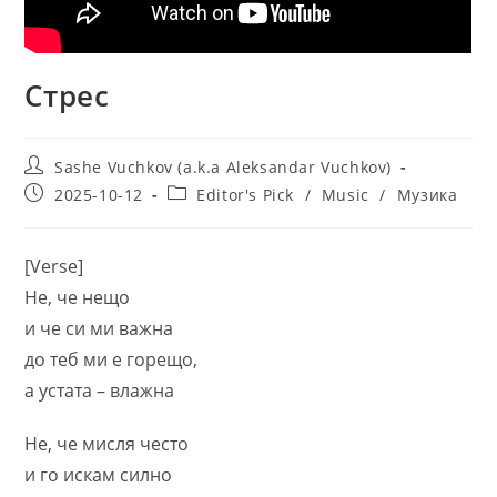
Стрес
Post
Sashe Vuchkov (a.k.a Aleksandar Vuchkov)
author:
Post
Post
2025-10-12
Editor's Pick
/
Music
/
Музика
published:
category:
[Verse]
Не, че нещо
и че си ми важна
до теб ми е горещо,
а устата – влажна
Не, че мисля често
и го искам силно