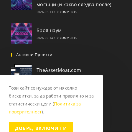
могъщи (и какво следва после)
2026-03-13
/
0 COMMENTS
Броя наум
2026-02-14
/
0 COMMENTS
Активни Проекти
TheAssetMoat.com
2025-09-14
/
0 COMMENTS
Този сайт се нуждае от няколко
бисквитки, за да работи правилно и за
Experts.pub
статистически цели (
Политика за
2023-12-10
/
0 COMMENTS
поверителност
).
ДОБРЕ, ВКЛЮЧИ ГИ