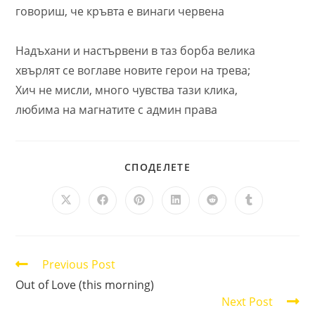
говориш, че кръвта е винаги червена
Надъхани и настървени в таз борба велика
хвърлят се воглаве новите герои на трева;
Хич не мисли, много чувства тази клика,
любима на магнатите с админ права
SHARE
СПОДЕЛЕТЕ
THIS
CONTENT
Opens
Opens
Opens
Opens
Opens
Opens
in
in
in
in
in
in
a
a
a
a
a
a
new
new
new
new
new
new
window
window
window
window
window
window
Read
Previous Post
more
Out of Love (this morning)
articles
Next Post