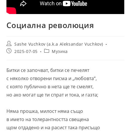
Социална революция
Post
Sashe Vuchkov (a.k.a Aleksandar Vuchkov)
author:
Post
Post
2025-07-05
Музика
published:
category:
Битки се започват, битки се печелят
с няколко отворени писма и „любовта“,
с която публично в нета ще те смелят,
но ако могат ще ти спрат и тока, и газта;
Няма прошка, милост няма също
в името на толерантността свещена
щом отдадено и на расист така присъщо