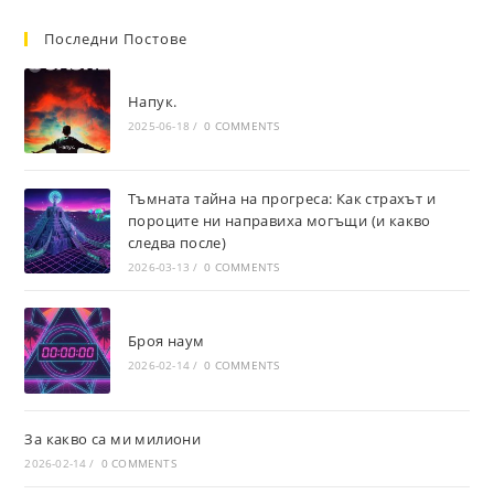
Последни Постове
Напук.
2025-06-18
/
0 COMMENTS
Тъмната тайна на прогреса: Как страхът и
пороците ни направиха могъщи (и какво
следва после)
2026-03-13
/
0 COMMENTS
Броя наум
2026-02-14
/
0 COMMENTS
За какво са ми милиони
2026-02-14
/
0 COMMENTS